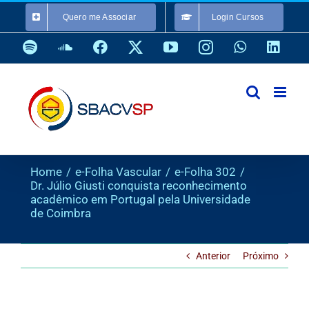
Ir
Quero me Associar
Login Cursos
para
o
Spotify
SoundCloud
Facebook
X
YouTube
Instagram
WhatsApp
Link
conteúdo
Home
e-Folha Vascular
e-Folha 302
Dr. Júlio Giusti conquista reconhecimento
acadêmico em Portugal pela Universidade
de Coimbra
Anterior
Próximo