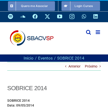
Ir
Quero me Associar
Login Cursos
para
o
Spotify
SoundCloud
Facebook
X
YouTube
Instagram
WhatsApp
Link
conteúdo
Início
Eventos
SOBRICE 2014
Anterior
Próximo
SOBRICE 2014
SOBRICE 2014
Data: 09/05/2014