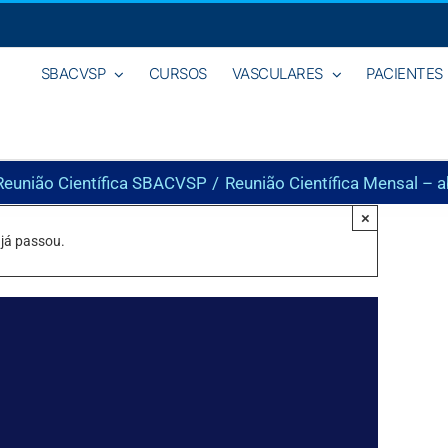
SBACVSP
CURSOS
VASCULARES
PACIENTES
Reunião Científica SBACVSP
Reunião Científica Mensal – a
×
 já passou.