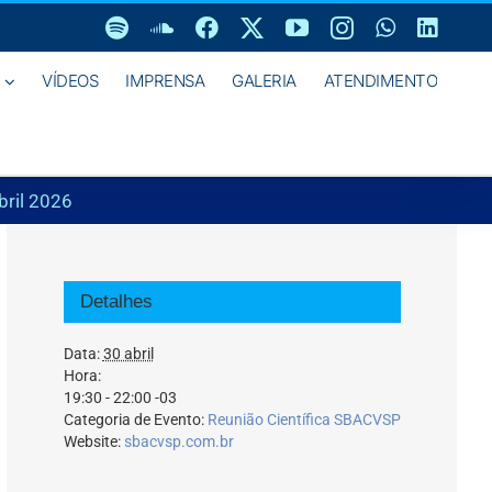
Spotify
SoundCloud
Facebook
X
YouTube
Instagram
WhatsAp
Linke
VÍDEOS
IMPRENSA
GALERIA
ATENDIMENTO
bril 2026
Detalhes
Data:
30 abril
Hora:
19:30 - 22:00
-03
Categoria de Evento:
Reunião Científica SBACVSP
Website:
sbacvsp.com.br