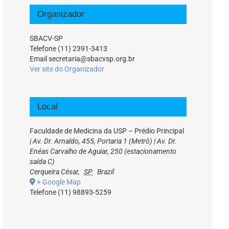
Organizador
SBACV-SP
Telefone
(11) 2391-3413
Email
secretaria@sbacvsp.org.br
Ver site do Organizador
Local
Faculdade de Medicina da USP – Prédio Principal
| Av. Dr. Arnaldo, 455, Portaria 1 (Metrô) | Av. Dr.
Enéas Carvalho de Aguiar, 250 (estacionamento
saída C)
Cerqueira César
,
SP
Brazil
+ Google Map
Telefone
(11) 98893-5259