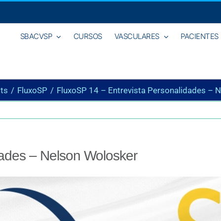
SBACVSP
CURSOS
VASCULARES
PACIENTES
ts
FluxoSP
FluxoSP 14 – Entrevista Personalidades – 
dades – Nelson Wolosker