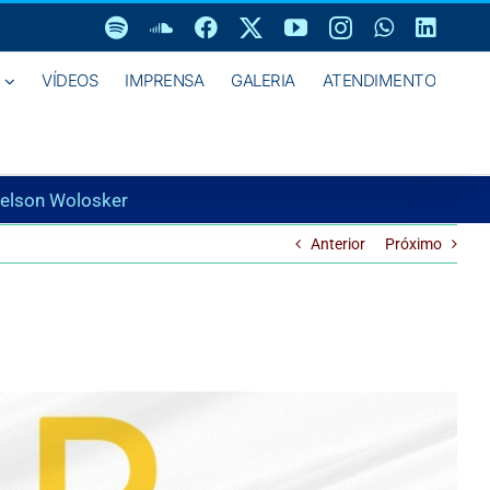
Spotify
SoundCloud
Facebook
X
YouTube
Instagram
WhatsAp
Linke
VÍDEOS
IMPRENSA
GALERIA
ATENDIMENTO
Nelson Wolosker
Anterior
Próximo