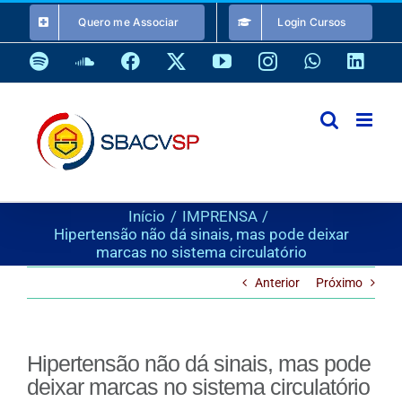
Ir
Quero me Associar
Login Cursos
para
o
Spotify
SoundCloud
Facebook
X
YouTube
Instagram
WhatsApp
Link
conteúdo
Início
IMPRENSA
Hipertensão não dá sinais, mas pode deixar
marcas no sistema circulatório
Anterior
Próximo
Hipertensão não dá sinais, mas pode
deixar marcas no sistema circulatório