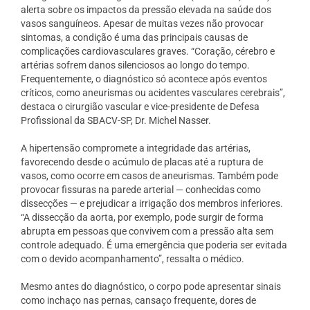
alerta sobre os impactos da pressão elevada na saúde dos
vasos sanguíneos. Apesar de muitas vezes não provocar
sintomas, a condição é uma das principais causas de
complicações cardiovasculares graves. “Coração, cérebro e
artérias sofrem danos silenciosos ao longo do tempo.
Frequentemente, o diagnóstico só acontece após eventos
críticos, como aneurismas ou acidentes vasculares cerebrais”,
destaca o cirurgião vascular e vice-presidente de Defesa
Profissional da SBACV-SP, Dr. Michel Nasser.
A hipertensão compromete a integridade das artérias,
favorecendo desde o acúmulo de placas até a ruptura de
vasos, como ocorre em casos de aneurismas. Também pode
provocar fissuras na parede arterial — conhecidas como
dissecções — e prejudicar a irrigação dos membros inferiores.
“A dissecção da aorta, por exemplo, pode surgir de forma
abrupta em pessoas que convivem com a pressão alta sem
controle adequado. É uma emergência que poderia ser evitada
com o devido acompanhamento”, ressalta o médico.
Mesmo antes do diagnóstico, o corpo pode apresentar sinais
como inchaço nas pernas, cansaço frequente, dores de