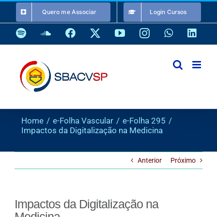
Ir
Quero me Associar
Login Cursos
para
o
Spotify
SoundCloud
Facebook
X
YouTube
Instagram
WhatsApp
Link
conteúdo
Home
e-Folha Vascular
e-Folha 295
Impactos da Digitalização na Medicina
Anterior
Próximo
Impactos da Digitalização na
Medicina