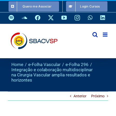
Ir
Quero me Associar
Login Cursos
para
o
Spotify
SoundCloud
Facebook
X
YouTube
Instagram
WhatsApp
Link
conteúdo
Home
e-Folha Vascular
e-Folha 296
Integração e colaboração multidisciplinar
na Cirurgia Vascular amplia resultados e
horizontes
Anterior
Próximo