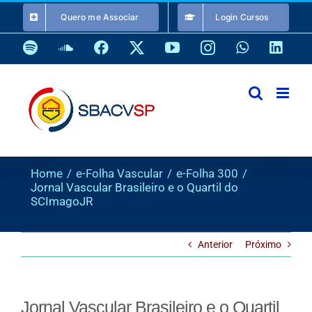
Ir
Quero me Associar
Login Cursos
para
o
Spotify
SoundCloud
Facebook
X
YouTube
Instagram
WhatsApp
Link
conteúdo
Home
e-Folha Vascular
e-Folha 300
Jornal Vascular Brasileiro e o Quartil do
SCImagoJR
Anterior
Próximo
Jornal Vascular Brasileiro e o Quartil