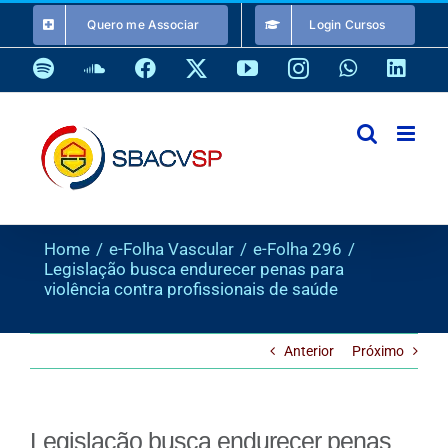
Ir
Quero me Associar
Login Cursos
para
o
Spotify
SoundCloud
Facebook
X
YouTube
Instagram
WhatsApp
Link
conteúdo
Home
e-Folha Vascular
e-Folha 296
Legislação busca endurecer penas para
violência contra profissionais de saúde
Anterior
Próximo
Legislação busca endurecer penas