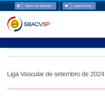
Ir
Quero me Associar
Login Cursos
para
o
conteúdo
Liga Vascular de setembro de 2024