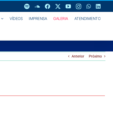
Spotify
SoundCloud
Facebook
X
YouTube
Instagram
WhatsAp
Linke
VÍDEOS
IMPRENSA
GALERIA
ATENDIMENTO
Anterior
Próximo