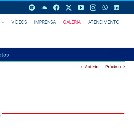
Spotify
SoundCloud
Facebook
X
YouTube
Instagram
WhatsAp
Linke
VÍDEOS
IMPRENSA
GALERIA
ATENDIMENTO
otos
Anterior
Próximo