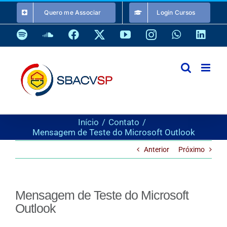
Ir
Quero me Associar
Login Cursos
para
o
Spotify
SoundCloud
Facebook
X
YouTube
Instagram
WhatsApp
Link
conteúdo
Início
Contato
Mensagem de Teste do Microsoft Outlook
Anterior
Próximo
Mensagem de Teste do Microsoft
Outlook