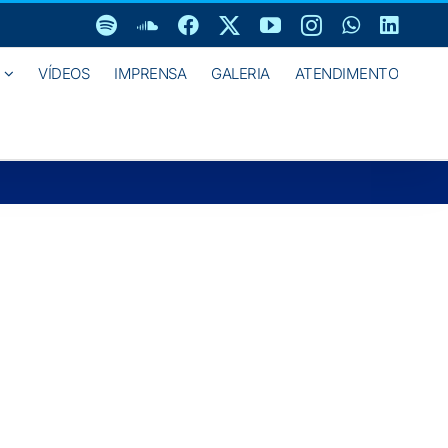
Spotify
SoundCloud
Facebook
X
YouTube
Instagram
WhatsAp
Linke
VÍDEOS
IMPRENSA
GALERIA
ATENDIMENTO