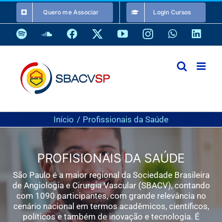
Ir
Quero me Associar
Login Cursos
para
o
Spotify
SoundCloud
Facebook
X
YouTube
Instagram
WhatsApp
Link
conteúdo
Início
Profissionais da Saúde
PROFISIONAIS DA SAÚDE
São Paulo é a maior regional da Sociedade Brasileira
de Angiologia e Cirurgia Vascular (SBACV), contando
com 1090 participantes, com grande relevância no
cenário nacional em termos acadêmicos, científicos,
políticos e também de inovação e tecnologia. É