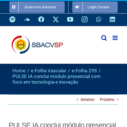
Ir
Quero me Associar
Login Cursos
para
o
Spotify
SoundCloud
Facebook
X
YouTube
Instagram
WhatsApp
Link
conteúdo
Home
e-Folha Vascular
e-Folha 299
PULSE IA conclui módulo presencial com
foco em tecnologia e inovação
Anterior
Próximo
PULSE IA conclui módulo presencial