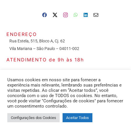
ENDEREÇO
Rua Estela, 515, Bloco A, Cj. 62
Vila Mariana – São Paulo – 04011-002
ATENDIMENTO de 9h às 18h
CONTATOS
Usamos cookies em nosso site para fornecer a
Secretaria: (11) 2391-3413
experiência mais relevante, lembrando suas preferências e
visitas repetidas. Ao clicar em “Aceitar todos”, você
concorda com o uso de TODOS os cookies. No entanto,
você pode visitar "Configurações de cookies" para fornecer
um consentimento controlado.
Configurações dos Cookies
Aceitar Todos