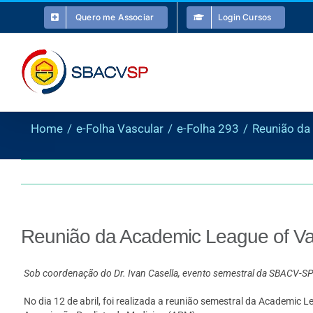
Ir
Quero me Associar
Login Cursos
para
o
conteúdo
Home
e-Folha Vascular
e-Folha 293
Reunião da 
Reunião da Academic League of Vas
Sob coordenação do Dr. Ivan Casella, evento semestral da SBACV-SP 
No dia 12 de abril, foi realizada a reunião semestral da Academi