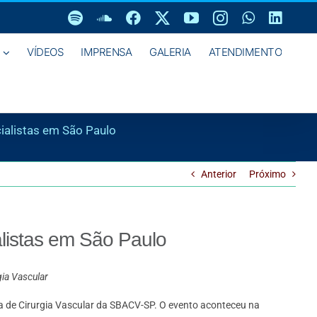
Spotify
SoundCloud
Facebook
X
YouTube
Instagram
WhatsAp
Linke
VÍDEOS
IMPRENSA
GALERIA
ATENDIMENTO
ialistas em São Paulo
Anterior
Próximo
listas em São Paulo
gia Vascular
ca de Cirurgia Vascular da SBACV-SP. O evento aconteceu na