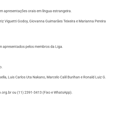
em apresentações orais em língua estrangeira.
riz Viguetti Godoy, Giovanna Guimarães Teixeira e Marianna Pereira
em apresentados pelos membros da Liga.
o.
la, Luis Carlos Uta Nakano, Marcelo Calil Burihan e Ronald Luiz G.
p.org.br ou (11) 2391-3413 (Fixo e WhatsApp).