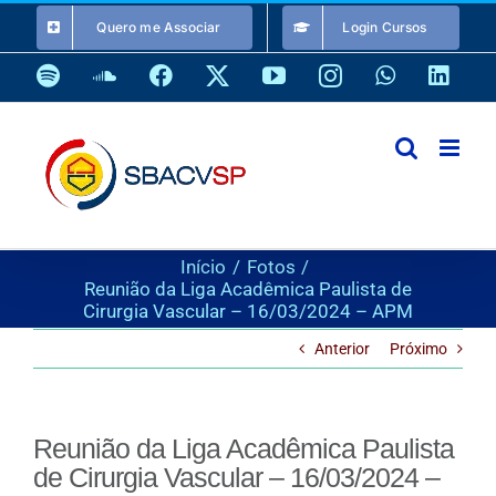
Ir
Quero me Associar
Login Cursos
para
o
Spotify
SoundCloud
Facebook
X
YouTube
Instagram
WhatsApp
Link
conteúdo
Início
Fotos
Reunião da Liga Acadêmica Paulista de
Cirurgia Vascular – 16/03/2024 – APM
Anterior
Próximo
Reunião da Liga Acadêmica Paulista
de Cirurgia Vascular – 16/03/2024 –