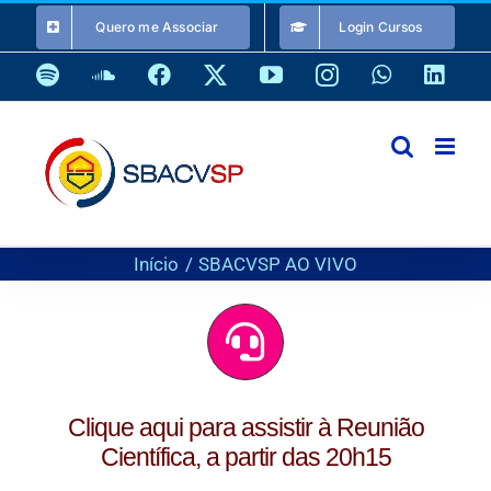
Ir
Quero me Associar
Login Cursos
para
o
Spotify
SoundCloud
Facebook
X
YouTube
Instagram
WhatsApp
Link
conteúdo
Início
SBACVSP AO VIVO
Clique aqui para assistir à Reunião
Científica, a partir das 20h15