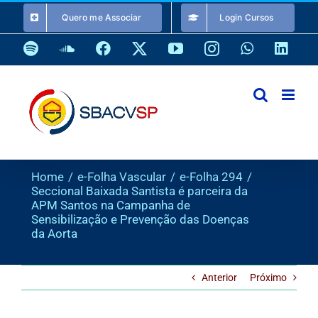
Ir
Quero me Associar
Login Cursos
para
o
Spotify
SoundCloud
Facebook
X
YouTube
Instagram
WhatsApp
Link
conteúdo
Home
e-Folha Vascular
e-Folha 294
Seccional Baixada Santista é parceira da
APM Santos na Campanha de
Sensibilização e Prevenção das Doenças
da Aorta
Anterior
Próximo