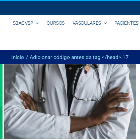
SBACVSP
CURSOS
VASCULARES
PACIENTES
Início
Adicionar código antes da tag </head>.
17