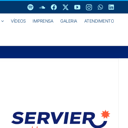
Spotify
SoundCloud
Facebook
X
YouTube
Instagram
WhatsAp
Linke
VÍDEOS
IMPRENSA
GALERIA
ATENDIMENTO