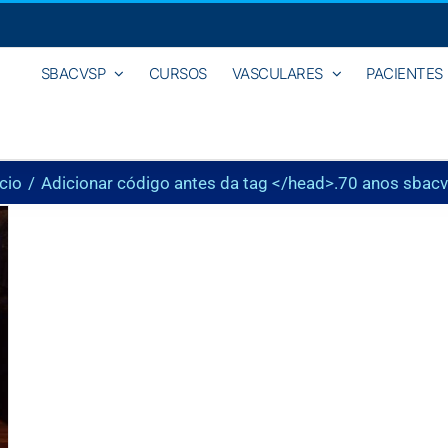
SBACVSP
CURSOS
VASCULARES
PACIENTES
ício
Adicionar código antes da tag </head>.
70 anos sbac