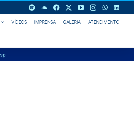
Spotify
SoundCloud
Facebook
X
YouTube
Instagram
WhatsAp
Linke
VÍDEOS
IMPRENSA
GALERIA
ATENDIMENTO
vsp