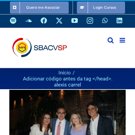
Ir
Quero me Associar
Login Cursos
para
o
Spotify
SoundCloud
Facebook
X
YouTube
Instagram
WhatsApp
Link
conteúdo
Início
Adicionar código antes da tag </head>.
alexis carrel