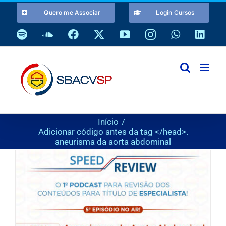
Ir
Quero me Associar
Login Cursos
para
o
Spotify
SoundCloud
Facebook
X
YouTube
Instagram
WhatsApp
Link
conteúdo
Início
Adicionar código antes da tag </head>.
aneurisma da aorta abdominal