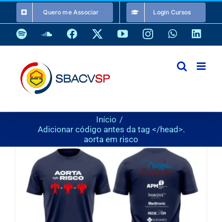
Ir
Quero me Associar
Login Cursos
para
o
Spotify
SoundCloud
Facebook
X
YouTube
Instagram
WhatsApp
Link
conteúdo
Início
Adicionar código antes da tag </head>.
aorta em risco