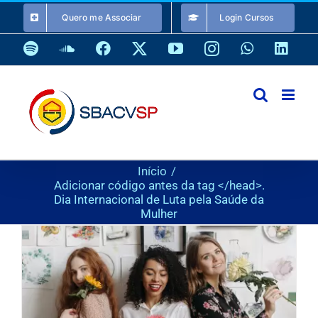
Ir
Quero me Associar
Login Cursos
para
o
Spotify
SoundCloud
Facebook
X
YouTube
Instagram
WhatsApp
Link
conteúdo
Início
Adicionar código antes da tag </head>.
Dia Internacional de Luta pela Saúde da
Mulher