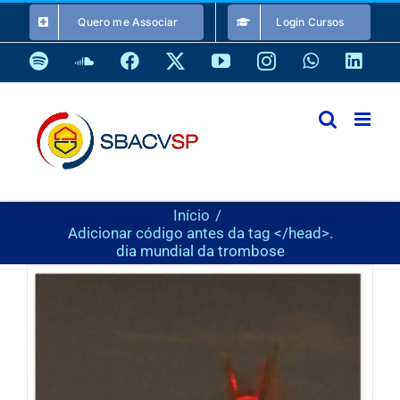
Ir
Quero me Associar
Login Cursos
para
o
Spotify
SoundCloud
Facebook
X
YouTube
Instagram
WhatsApp
Link
conteúdo
Início
Adicionar código antes da tag </head>.
dia mundial da trombose