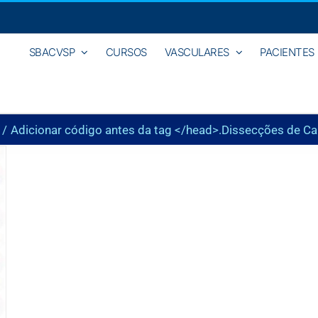
SBACVSP
CURSOS
VASCULARES
PACIENTES
Adicionar código antes da tag </head>.
Dissecções de Ca