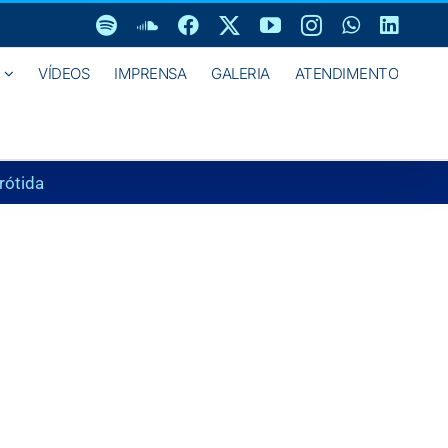
Spotify
SoundCloud
Facebook
X
YouTube
Instagram
WhatsAp
Linke
VÍDEOS
IMPRENSA
GALERIA
ATENDIMENTO
rótida