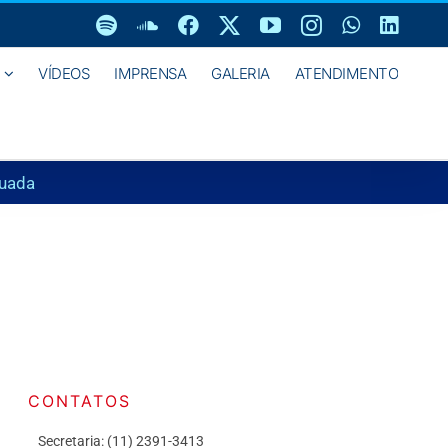
Spotify
SoundCloud
Facebook
X
YouTube
Instagram
WhatsAp
Linke
VÍDEOS
IMPRENSA
GALERIA
ATENDIMENTO
nuada
CONTATOS
Secretaria: (11) 2391-3413