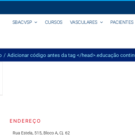
SBACVSP
CURSOS
VASCULARES
PACIENTES
o
Adicionar código antes da tag </head>.
educação conti
ENDEREÇO
Rua Estela, 515, Bloco A, Cj. 62