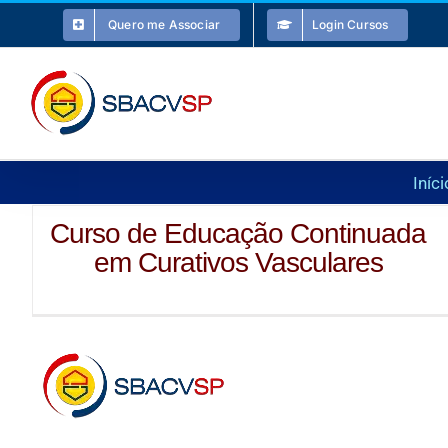
Ir
Quero me Associar
Login Cursos
para
o
conteúdo
Iníci
Curso de Educação Continuada
em Curativos Vasculares