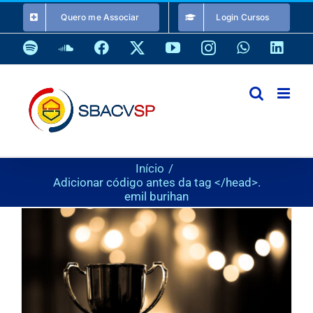
Ir
Quero me Associar
Login Cursos
para
o
Spotify
SoundCloud
Facebook
X
YouTube
Instagram
WhatsApp
Link
conteúdo
Início
Adicionar código antes da tag </head>.
emil burihan