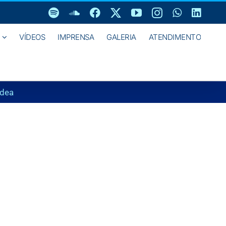
Spotify
SoundCloud
Facebook
X
YouTube
Instagram
WhatsAp
Linke
VÍDEOS
IMPRENSA
GALERIA
ATENDIMENTO
idea