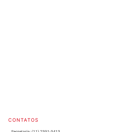
CONTATOS
Secretaria: (11) 2391-3413