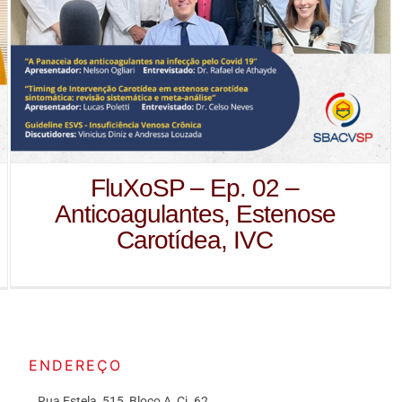
FluXoSP – Ep. 02 –
Anticoagulantes, Estenose
Carotídea, IVC
ENDEREÇO
Rua Estela, 515, Bloco A, Cj. 62