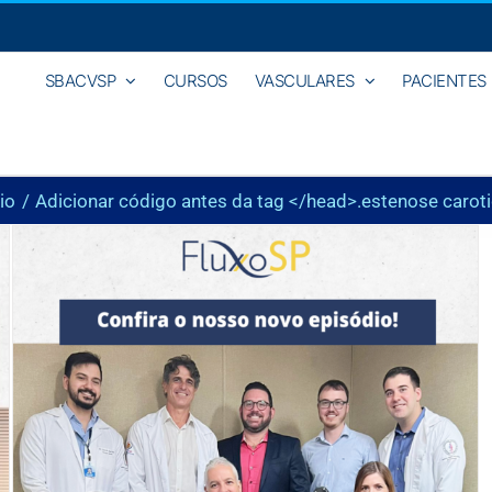
SBACVSP
CURSOS
VASCULARES
PACIENTES
io
Adicionar código antes da tag </head>.
estenose carot