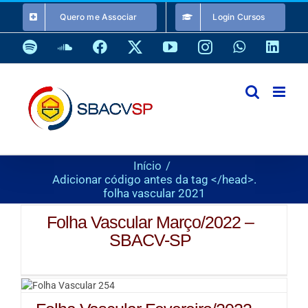
Ir
Quero me Associar
Login Cursos
para
o
Spotify
SoundCloud
Facebook
X
YouTube
Instagram
WhatsApp
Link
conteúdo
Início
Adicionar código antes da tag </head>.
folha vascular 2021
Folha Vascular Março/2022 –
SBACV-SP