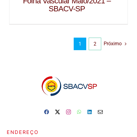
Folha Vascular Maio/2021 –
SBACV-SP
Próximo
1
2
ENDEREÇO