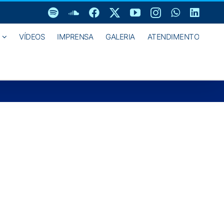
Spotify
SoundCloud
Facebook
X
YouTube
Instagram
WhatsAp
Linke
VÍDEOS
IMPRENSA
GALERIA
ATENDIMENTO