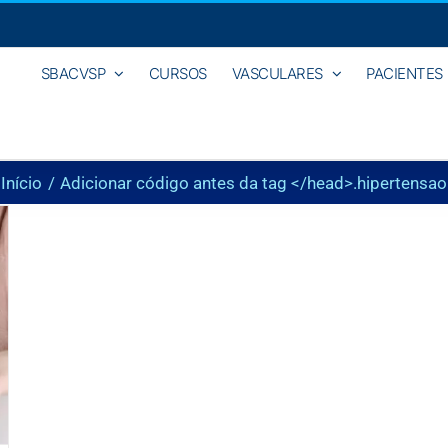
SBACVSP
CURSOS
VASCULARES
PACIENTES
Início
Adicionar código antes da tag </head>.
hipertensao