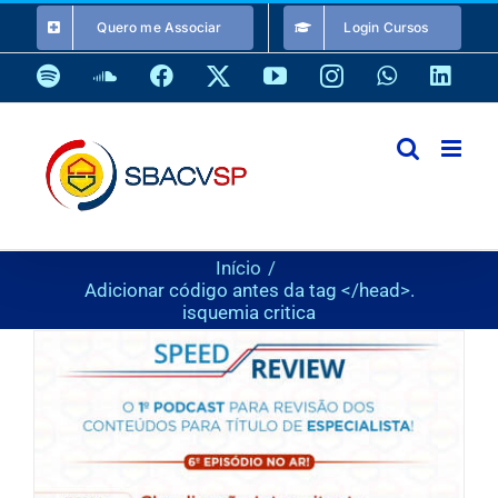
Ir
Quero me Associar
Login Cursos
para
o
Spotify
SoundCloud
Facebook
X
YouTube
Instagram
WhatsApp
Link
conteúdo
Início
Adicionar código antes da tag </head>.
isquemia critica