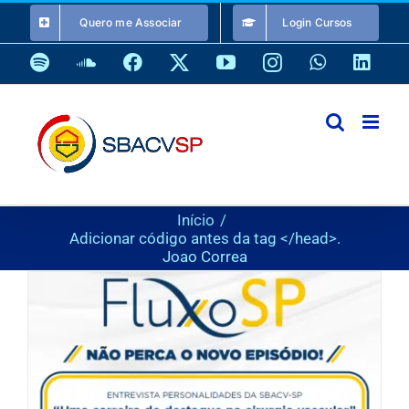
Ir
Quero me Associar
Login Cursos
para
o
Spotify
SoundCloud
Facebook
X
YouTube
Instagram
WhatsApp
Link
conteúdo
Início
Adicionar código antes da tag </head>.
Joao Correa