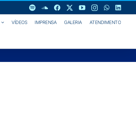
Spotify
SoundCloud
Facebook
X
YouTube
Instagram
WhatsAp
Linke
VÍDEOS
IMPRENSA
GALERIA
ATENDIMENTO