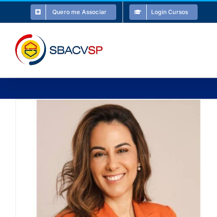
Ir
Quero me Associar
Login Cursos
para
o
conteúdo