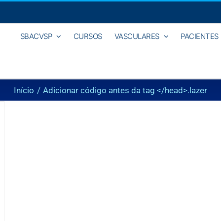
SBACVSP
CURSOS
VASCULARES
PACIENTES
Início
Adicionar código antes da tag </head>.
lazer