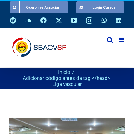
Ir
Quero me Associar
Login Cursos
para
o
Spotify
SoundCloud
Facebook
X
YouTube
Instagram
WhatsApp
Link
conteúdo
Início
Adicionar código antes da tag </head>.
Liga vascular