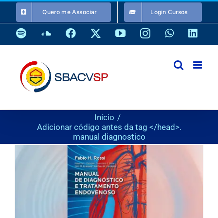
Ir
Quero me Associar
Login Cursos
para
o
Spotify
SoundCloud
Facebook
X
YouTube
Instagram
WhatsApp
Link
conteúdo
Início
Adicionar código antes da tag </head>.
manual diagnostico