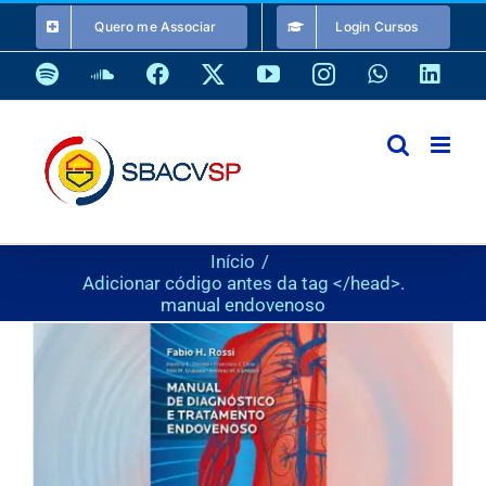
Ir
Quero me Associar
Login Cursos
para
o
Spotify
SoundCloud
Facebook
X
YouTube
Instagram
WhatsApp
Link
conteúdo
Início
Adicionar código antes da tag </head>.
manual endovenoso