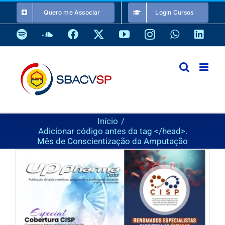
Ir
Quero me Associar
Login Cursos
para
o
Spotify
SoundCloud
Facebook
X
YouTube
Instagram
WhatsApp
Link
conteúdo
Início
Adicionar código antes da tag </head>.
Mês de Conscientização da Amputação