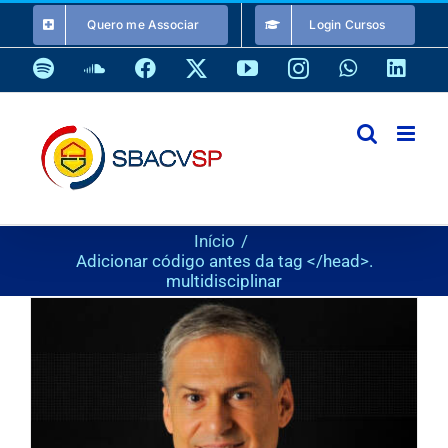
Ir
Quero me Associar
Login Cursos
para
o
Spotify
SoundCloud
Facebook
X
YouTube
Instagram
WhatsApp
Link
conteúdo
Início
Adicionar código antes da tag </head>.
multidisciplinar