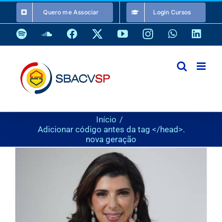
Ir
Quero me Associar
Login Cursos
para
o
Spotify
SoundCloud
Facebook
X
YouTube
Instagram
WhatsApp
Link
conteúdo
Início
Adicionar código antes da tag </head>.
nova geração