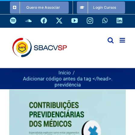
Ir
Quero me Associar
Login Cursos
para
o
Spotify
SoundCloud
Facebook
X
YouTube
Instagram
WhatsApp
Link
conteúdo
Início
Adicionar código antes da tag </head>.
previdência