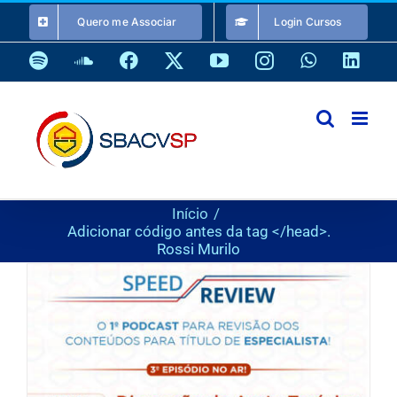
Ir
Quero me Associar
Login Cursos
para
o
Spotify
SoundCloud
Facebook
X
YouTube
Instagram
WhatsApp
Link
conteúdo
Início
Adicionar código antes da tag </head>.
Rossi Murilo