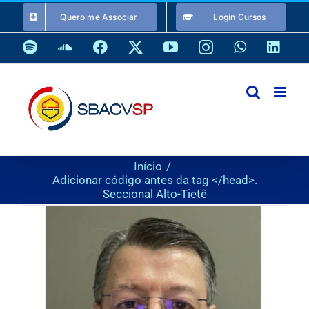
Ir
Quero me Associar
Login Cursos
para
o
Spotify
SoundCloud
Facebook
X
YouTube
Instagram
WhatsApp
Link
conteúdo
Início
Adicionar código antes da tag </head>.
Seccional Alto-Tietê