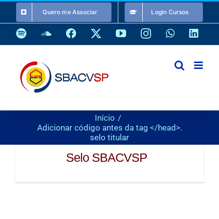
Ir
Quero me Associar
Login Cursos
para
o
Spotify
SoundCloud
Facebook
X
YouTube
Instagram
WhatsApp
Link
conteúdo
Início
Adicionar código antes da tag </head>.
selo titular
Selo SBACVSP