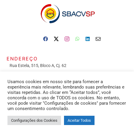
ENDEREÇO
Rua Estela, 515, Bloco A, Cj. 62
Vila Mariana – São Paulo – 04011-002
Usamos cookies em nosso site para fornecer a
ATENDIMENTO de 9h às 18h
experiência mais relevante, lembrando suas preferências e
visitas repetidas. Ao clicar em “Aceitar todos”, você
concorda com o uso de TODOS os cookies. No entanto,
CONTATOS
você pode visitar "Configurações de cookies" para fornecer
um consentimento controlado.
Secretaria: (11) 2391-3413
Configurações dos Cookies
Aceitar Todos