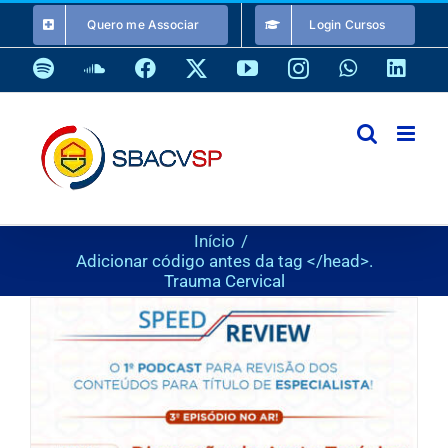
Ir
Quero me Associar
Login Cursos
para
o
Spotify
SoundCloud
Facebook
X
YouTube
Instagram
WhatsApp
Link
conteúdo
Início
Adicionar código antes da tag </head>.
Trauma Cervical