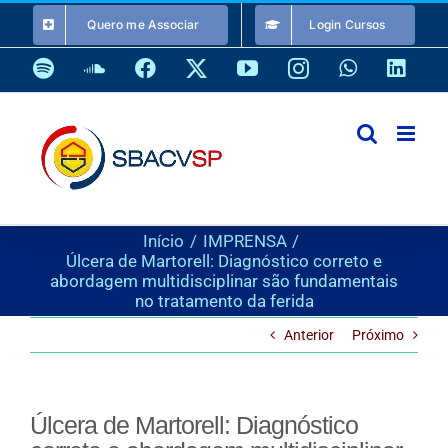
Ir
Quero me Associar
Login Cursos
para
o
Spotify
SoundCloud
Facebook
X
YouTube
Instagram
WhatsApp
Link
conteúdo
Início
IMPRENSA
Úlcera de Martorell: Diagnóstico correto e
abordagem multidisciplinar são fundamentais
no tratamento da ferida
Anterior
Próximo
Úlcera de Martorell: Diagnóstico