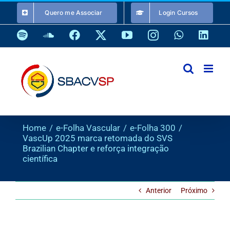
Ir
Quero me Associar
Login Cursos
para
o
Spotify
SoundCloud
Facebook
X
YouTube
Instagram
WhatsApp
Link
conteúdo
Home
e-Folha Vascular
e-Folha 300
VascUp 2025 marca retomada do SVS
Brazilian Chapter e reforça integração
científica
Anterior
Próximo