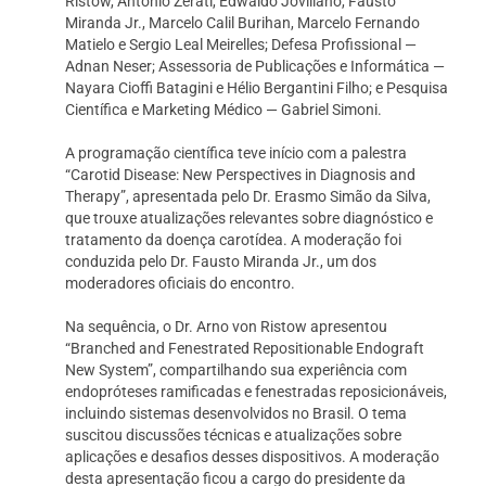
Ristow, Antonio Zerati, Edwaldo Joviliano, Fausto
Miranda Jr., Marcelo Calil Burihan, Marcelo Fernando
Matielo e Sergio Leal Meirelles; Defesa Profissional —
Adnan Neser; Assessoria de Publicações e Informática —
Nayara Cioffi Batagini e Hélio Bergantini Filho; e Pesquisa
Científica e Marketing Médico — Gabriel Simoni.
A programação científica teve início com a palestra
“Carotid Disease: New Perspectives in Diagnosis and
Therapy”, apresentada pelo Dr. Erasmo Simão da Silva,
que trouxe atualizações relevantes sobre diagnóstico e
tratamento da doença carotídea. A moderação foi
conduzida pelo Dr. Fausto Miranda Jr., um dos
moderadores oficiais do encontro.
Na sequência, o Dr. Arno von Ristow apresentou
“Branched and Fenestrated Repositionable Endograft
New System”, compartilhando sua experiência com
endopróteses ramificadas e fenestradas reposicionáveis,
incluindo sistemas desenvolvidos no Brasil. O tema
suscitou discussões técnicas e atualizações sobre
aplicações e desafios desses dispositivos. A moderação
desta apresentação ficou a cargo do presidente da