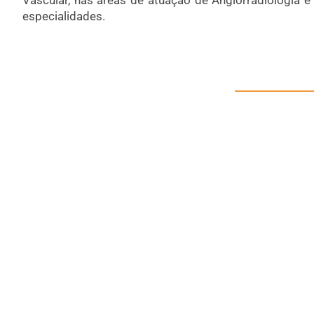
Vascular, nas áreas de atuação de Angiorradiologia e 
especialidades.