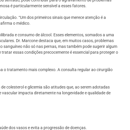
 ou sentado, pode contribuir para o agravamento de problemas
nosa é particularmente sensível a esses fatores.
rculação. “Um dos primeiros sinais que merece atenção é a
 afirma o médico.
uilibrada e consumo de álcool. Esses elementos, somados a uma
asculares. Dr. Marcone destaca que, em muitos casos, problemas
luxo sanguíneo não só nas pernas, mas também pode sugerir algum
e tratar essas condições precocemente é essencial para proteger o
 o tratamento mais complexo. A consulta regular ao cirurgião
s de colesterol e glicemia são atitudes que, ao serem adotadas
e vascular impacta diretamente na longevidade e qualidade de
aúde dos vasos e evita a progressão de doenças.