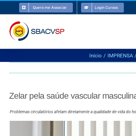
Ir
Quero me Associar
Login Cursos
para
o
conteúdo
Início
IMPRENSA
Zelar pela saúde vascular masculina
Problemas circulatórios afetam diretamente a qualidade de vida d