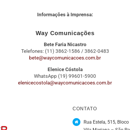
Informações à Imprensa:
Way Comunicações
Bete Faria Nicastro
Telefones: (11) 3862-1586 / 3862-0483
bete@waycomunicacoes.com.br
Elenice Cóstola
WhatsApp (19) 99601-5900
elenicecostola@waycomunicacoes.com.br
CONTATO
Rua Estela, 515, Bloco 
Vila Mariana – São P