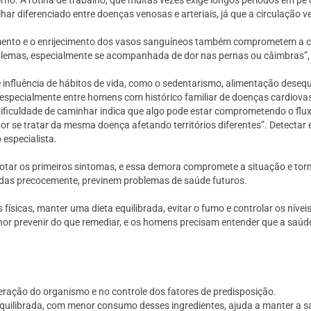
no. A rotina de trabalho, que muitas vezes exige longos períodos em pé
ar diferenciado entre doenças venosas e arteriais, já que a circulação ve
amento e o enrijecimento dos vasos sanguíneos também comprometem a ci
oblemas, especialmente se acompanhada de dor nas pernas ou câimbras”,
influência de hábitos de vida, como o sedentarismo, alimentação deseq
o, especialmente entre homens com histórico familiar de doenças cardiov
a dificuldade de caminhar indica que algo pode estar comprometendo o f
r se tratar da mesma doença afetando territórios diferentes”. Detectar 
 especialista.
r os primeiros sintomas, e essa demora compromete a situação e torna
tadas precocemente, previnem problemas de saúde futuros.
ísicas, manter uma dieta equilibrada, evitar o fumo e controlar os nívei
hor prevenir do que remediar, e os homens precisam entender que a saúd
eração do organismo e no controle dos fatores de predisposição.
quilibrada, com menor consumo desses ingredientes, ajuda a manter a s