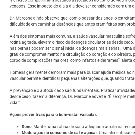
mulheres compartilham desafios associados ao estilo de vida moder
venosos. Esse impacto do dia a dia deve ser considerado com um olh
Dr. Marcone ainda observa que, com o passar dos anos, o estreit
dificuldade em caminhar distâncias que antes eram feitas sem pr
Além dos sintomas mais comuns, a saúde vascular masculina sofre 
rotina agitada, elevam o risco de doenças circulatórias desde ced
nas pernas podem ser o sinal inicial de doenças mais sérias. “Um
grau de comprometimento na circulação do coração e do cérebro, po
corpo de complicações maiores, como infartos e derrames”, alerta o
Homens geralmente demoram mais para buscar ajuda médica ao nota
vascular permite identificar pequenas alterações que, quando tra
A prevenção e o autocuidado são fundamentais. Praticar atividades f
desde cedo, fazem a diferença. Dr. Marcone adverte: “É sempre mel
vida.”
Ações preventivas para o bem-estar vascular:
Sono
: Manter uma rotina de sono adequada auxilia na recup
Moderação no consumo de sal e açúcar
: Uma alimentação e