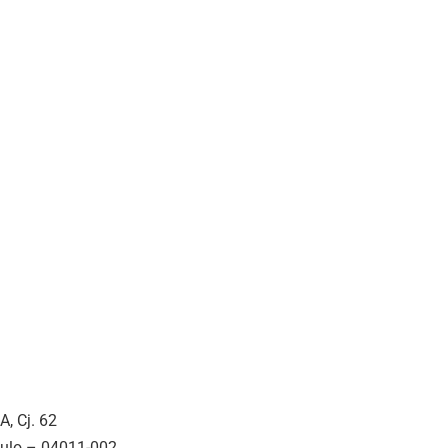
A, Cj. 62
aulo – 04011-002