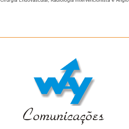
Cirurgia Endovascular, Radiologia Intervencionista e Angior