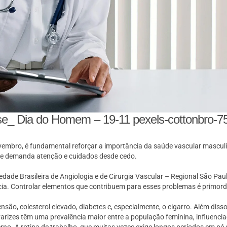
e_ Dia do Homem – 19-11 pexels-cottonbro-7
bro, é fundamental reforçar a importância da saúde vascular masculin
s e demanda atenção e cuidados desde cedo.
edade Brasileira de Angiologia e de Cirurgia Vascular – Regional São P
ia. Controlar elementos que contribuem para esses problemas é primordi
são, colesterol elevado, diabetes e, especialmente, o cigarro. Além dis
s varizes têm uma prevalência maior entre a população feminina, influen